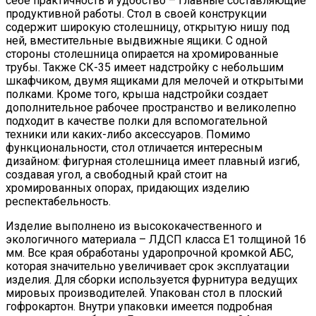
себе практичность и удобство – главные составляющие
продуктивной работы. Стол в своей конструкции
содержит широкую столешницу, открытую нишу под
ней, вместительные выдвижные ящики. С одной
стороны столешница опирается на хромированные
трубы. Также СК-35 имеет надстройку с небольшим
шкафчиком, двумя ящиками для мелочей и открытыми
полками. Кроме того, крыша надстройки создает
дополнительное рабочее пространство и великолепно
подходит в качестве полки для вспомогательной
техники или каких-либо аксессуаров. Помимо
функциональности, стол отличается интересным
дизайном: фигурная столешница имеет плавный изгиб,
создавая угол, а свободный край стоит на
хромированных опорах, придающих изделию
респектабельность.
Изделие выполнено из высококачественного и
экологичного материала – ЛДСП класса Е1 толщиной 16
мм. Все края обработаны ударопрочной кромкой АБС,
которая значительно увеличивает срок эксплуатации
изделия. Для сборки используется фурнитура ведущих
мировых производителей. Упакован стол в плоский
гофрокартон. Внутри упаковки имеется подробная